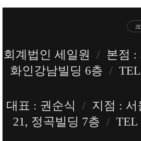
개
회계법인 세일원
/
본점 :
화인강남빌딩 6층
/
TEL 
대표 : 권순식
/
지점 : 
21, 정곡빌딩 7층
/
TEL 