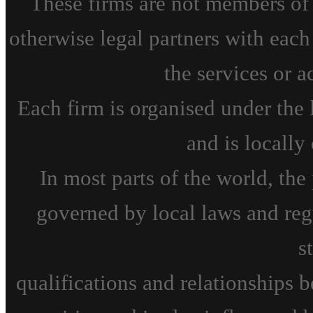
These firms are not members of o
otherwise legal partners with each 
the services or a
Each firm is organised under the l
and is locall
In most parts of the world, the
governed by local laws and reg
s
qualifications and relationships 